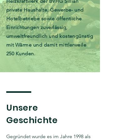
Heizkraftwerk der BVHG Sillian
private Haushalte, Gewerbe- und
Hotelbetriebe sowie öffentliche
Einrichtungen zuverlässig,
umweltfreundlich und kostengünstig
mit Wärme und damit mittlerweile
250 Kunden.
Unsere
Geschichte
Gegründet wurde es im Jahre 1998 als