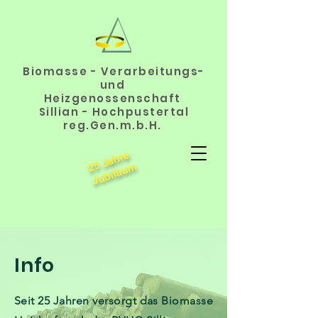
Biomasse - Verarbeitungs-
und
Heizgenossenschaft
Sillian - Hochpustertal
reg.Gen.m.b.H.
25 Jahre
J
u
bil
ä
u
m
Info
Seit 25 Jahren versorgt das Biomasse