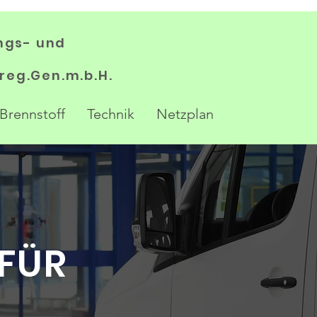
ungs- und
 reg.Gen.m.b.H.
Brennstoff
Technik
Netzplan
 FÜR