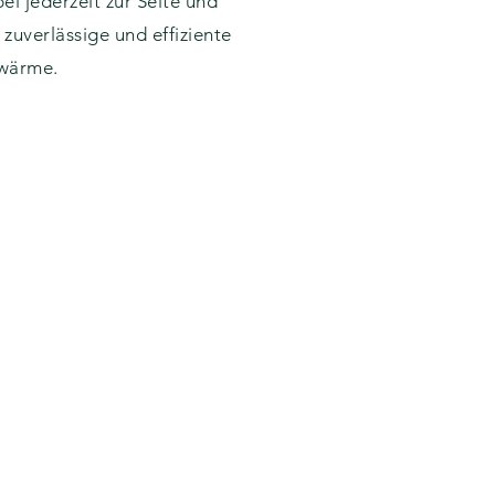
ei jederzeit zur Seite und
 zuverlässige und effiziente
nwärme.